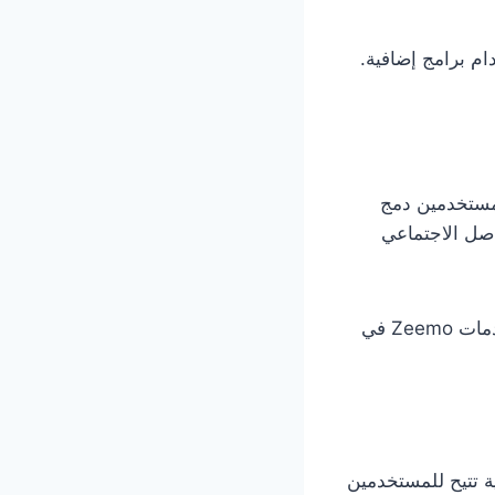
م برامج إضافية.
 المستخدمين دمج
اصل الاجتماعي
كما توفر المنصة واجهات برمجة تطبيقات (APIs) متقدمة تمكن المطورين من دمج خدمات Zeemo في
نية تتيح للمستخدمين