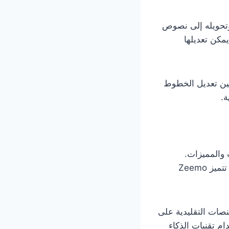
تي وتحويله إلى نصوص
مكن تعديلها
ين تعديل الخطوط
ة.
 والمميزات.
منصات مثل savefrom.in.net وssyoutube.com تقدم خدمات تحميل أساسية، بينما تتميز Zeemo
نصات التقليدية على
استخدام تقنيات الذكاء