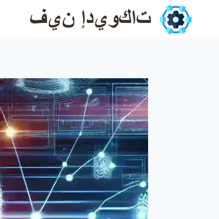
Ski
t
conten